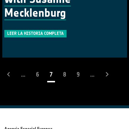
Mecklenburg
LEER LA HISTORIA COMPLETA
(actual)
...
6
7
8
9
...
Agencia Espacial Europea