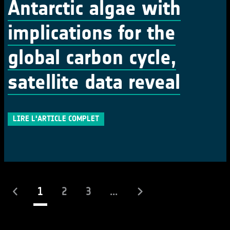
Antarctic algae with
implications for the
global carbon cycle,
satellite data reveal
LIRE L'ARTICLE COMPLET
(actuel)
1
2
3
...