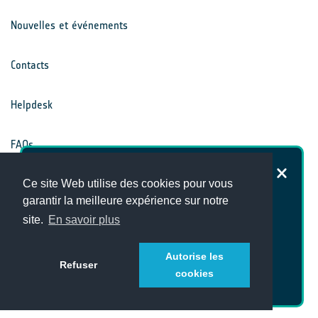
Nouvelles et événements
Contacts
Helpdesk
FAQs
Dans quelle mesure êtes-vous
Conditions générales
Ce site Web utilise des cookies pour vous
satisfait du site Internet du Climate
garantir la meilleure expérience sur notre
Office ?
site.
En savoir plus
Avis de confidentialité
Autorise les
Refuser
cookies
Alternatively, answer our full survey
here
[en]!