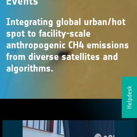
Events
Integrating global urban/hot
spot to facility-scale
anthropogenic CH4 emissions
from diverse satellites and
algorithms.
Helpdesk