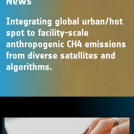
News
Integrating global urban/hot
spot to facility-scale
anthropogenic CH4 emissions
from diverse satellites and
algorithms.