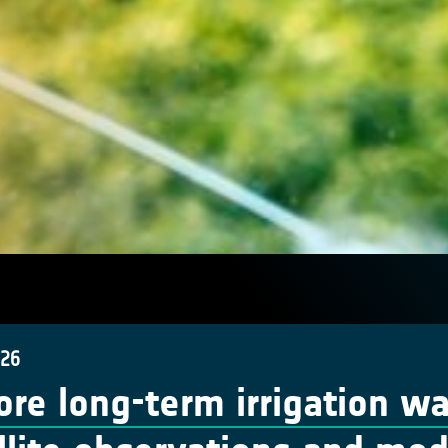
026
ore long-term irrigation w