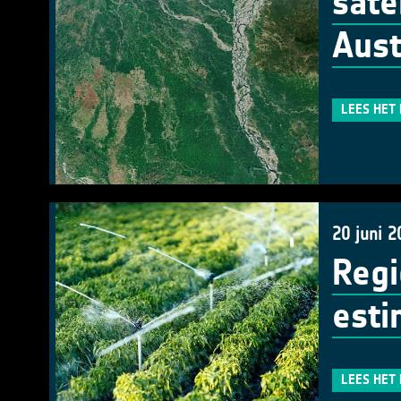
sate
Aust
LEES HET
20 juni 2
Regi
esti
LEES HET