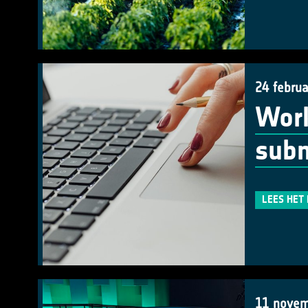
24 februa
Work
subm
LEES HET
11 novem