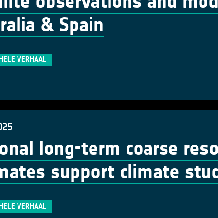
llite observations and mod
ralia & Spain
 HELE VERHAAL
025
onal long-term coarse resol
mates support climate stu
 HELE VERHAAL