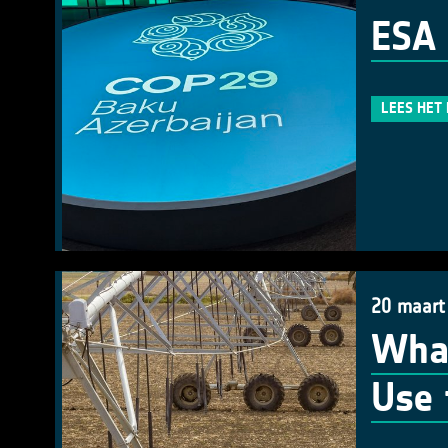
ESA 
LEES HET
20 maart
What
Use 