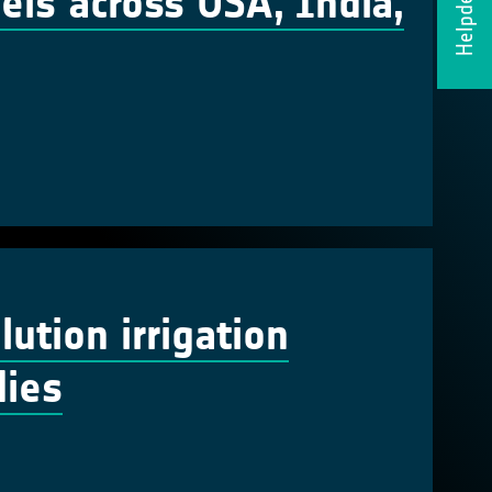
Helpdesk
els across USA, India,
ution irrigation
dies