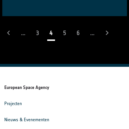
(actueel)
...
3
4
5
6
...
European Space Agency
Projecten
Nieuws & Evenementen