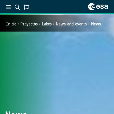
Inicio
Proyectos
Lakes
News and events
News