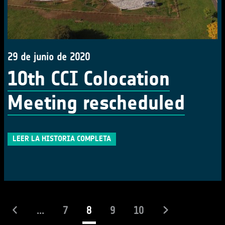
29 de junio de 2020
10th CCI Colocation
Meeting rescheduled
LEER LA HISTORIA COMPLETA
(actual)
...
7
8
9
10