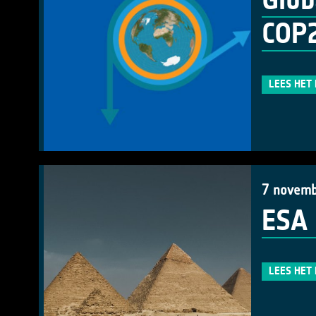
Glob
COP
LEES HET
7 novemb
ESA 
LEES HET