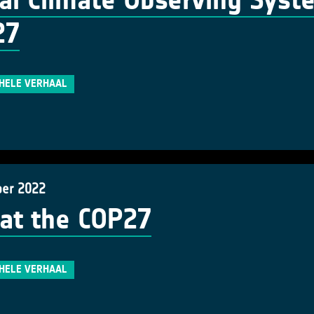
al Climate Observing Syst
27
 HELE VERHAAL
er 2022
at the COP27
 HELE VERHAAL