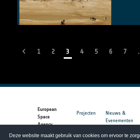
(current)
1
2
3
4
5
6
7
.
European
Projecten
Nieuws &
Space
Evenementen
Agency
Deze website maakt gebruik van cookies om ervoor te zorge