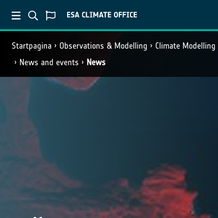
Startpagina
Observations & Modelling
Climate Modelling
News and events
News