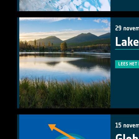
29 novem
Lake
LEES HET
15 novem