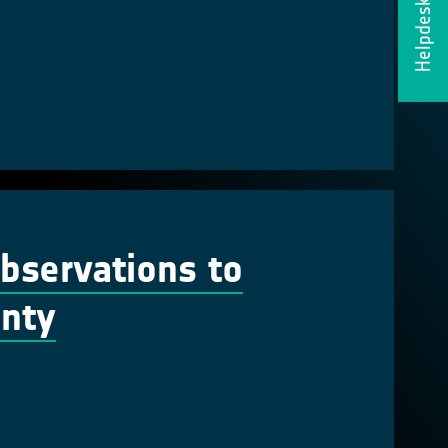
Helpdesk
Observations to
inty