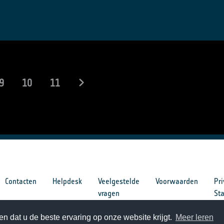
9
10
11
Contacten
Helpdesk
Veelgestelde
Voorwaarden
Pri
vragen
St
n dat u de beste ervaring op onze website krijgt.
Meer leren