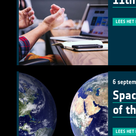
11th
LEES HET
6 septem
Spac
of t
LEES HET