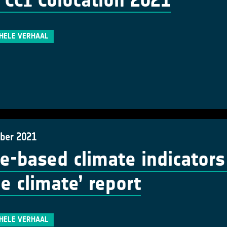
 CCI Colocation 2021
 HELE VERHAAL
ber 2021
e-based climate indicators
he climate’ report
 HELE VERHAAL