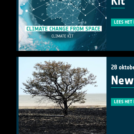
Kit
LEES HET
28 oktob
New 
LEES HET