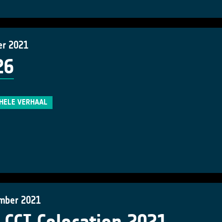
er 2021
26
 HELE VERHAAL
mber 2021