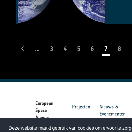
(current)
...
3
4
5
6
7
8
European
Projecten
Nieuws &
Space
Evenementen
Agency
Deze website maakt gebruik van cookies om ervoor te zorge