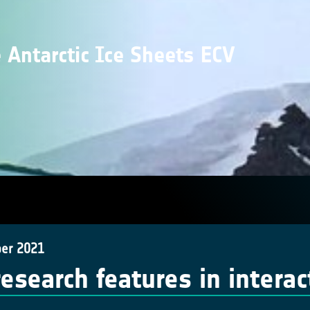
 Antarctic Ice Sheets ECV
er 2021
research features in intera