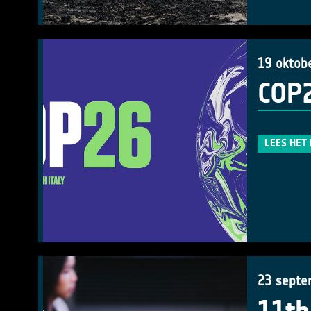
19 oktob
COP
LEES HET
23 septe