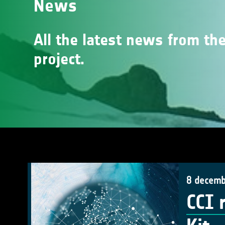
News
All the latest news from the
project.
8 decemb
CCI 