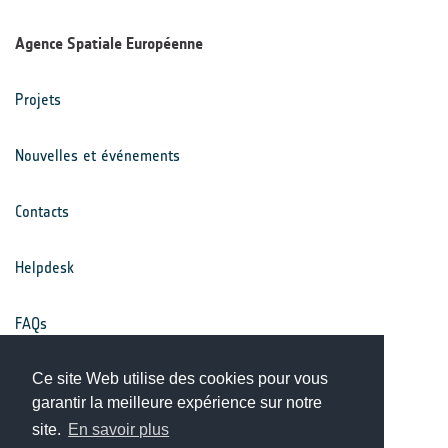
Agence Spatiale Européenne
Projets
Nouvelles et événements
Contacts
Helpdesk
FAQs
Conditions générales
Ce site Web utilise des cookies pour vous
garantir la meilleure expérience sur notre
site.
En savoir plus
Avis de confidentialité