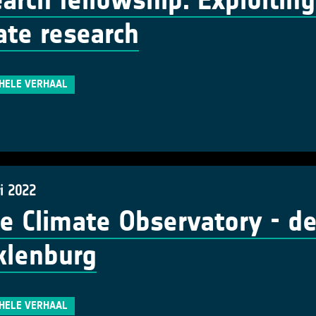
arch fellowship: Exploiting
ate research
 HELE VERHAAL
i 2022
e Climate Observatory - d
klenburg
 HELE VERHAAL