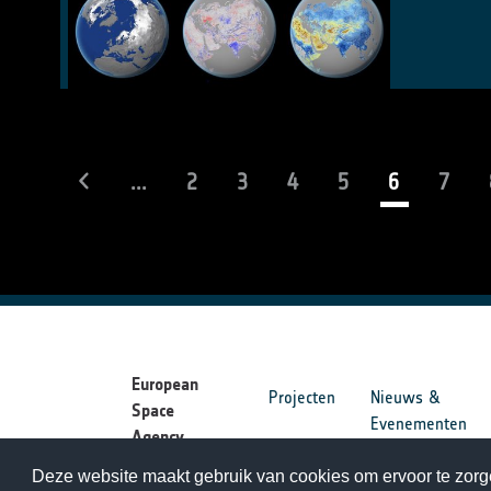
(current)
...
2
3
4
5
6
7
European
Projecten
Nieuws &
Space
Evenementen
Agency
Deze website maakt gebruik van cookies om ervoor te zorge