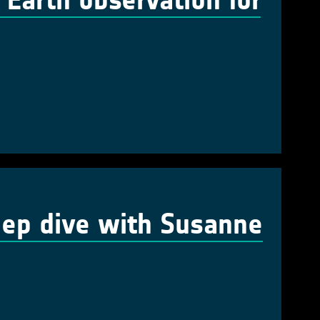
 Earth observation for
eep dive with Susanne