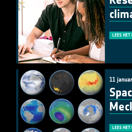
Rese
clim
LEES HET
11 januar
Spac
Mec
LEES HET