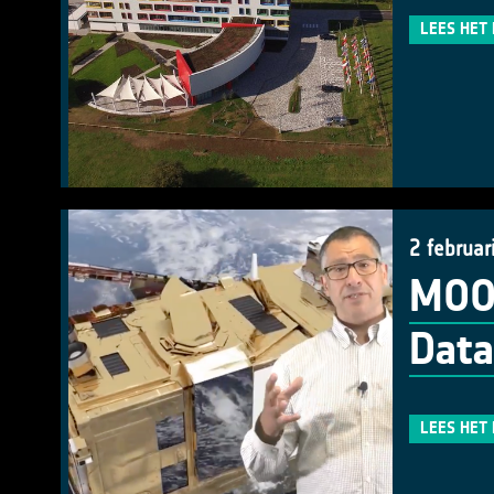
LEES HET
2 februar
MOOC
Data
LEES HET