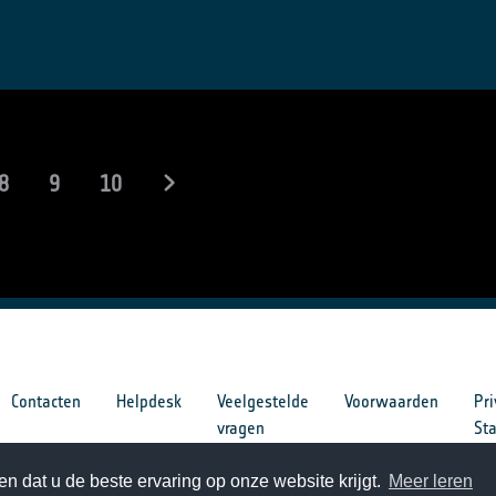
8
9
10
Contacten
Helpdesk
Veelgestelde
Voorwaarden
Pri
vragen
St
n dat u de beste ervaring op onze website krijgt.
Meer leren