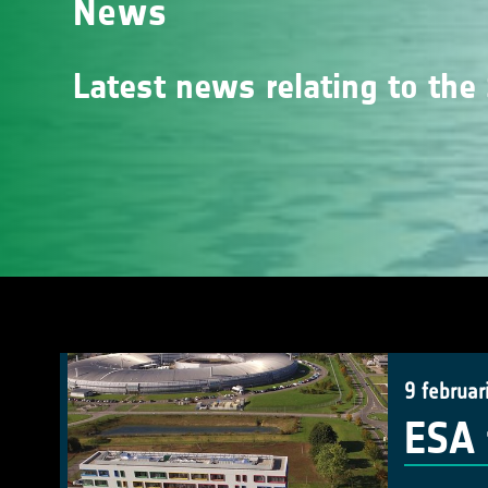
News
Latest news relating to the 
9 februar
ESA 