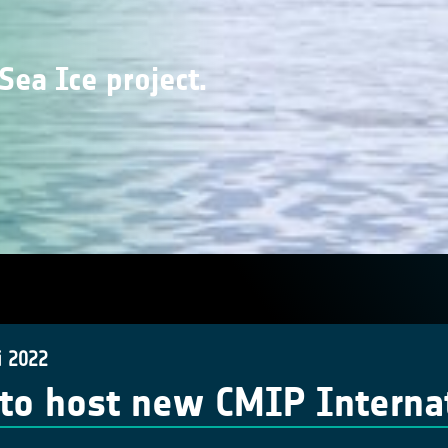
Sea Ice project.
i 2022
to host new CMIP Internati