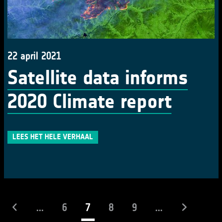
22 april 2021
Satellite data informs
2020 Climate report
LEES HET HELE VERHAAL
(actueel)
...
6
7
8
9
...