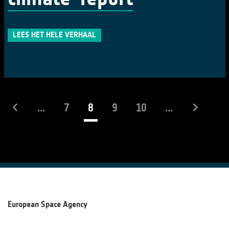
LEES HET HELE VERHAAL
(actueel)
...
7
8
9
10
...
European Space Agency