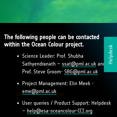
The following people can be contacted
within the Ocean Colour project.
Helpdesk
Science Leader: Prof. Shubha
Sathyendranath –
ssat@pml.ac.uk
and
Prof. Steve Groom-
SBG@pml.ac.uk
Project Management: Elin Meek -
eme@pml.ac.uk
User queries / Product Support: Helpdesk
–
help@esa-oceancolour-CCI.org