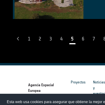
(current)
1
2
3
4
5
6
7
Proyectos
Noticia
Agencia Espacial
y
Europea
evento
Esta web usa cookies para asegurar que obtiene la mejor e