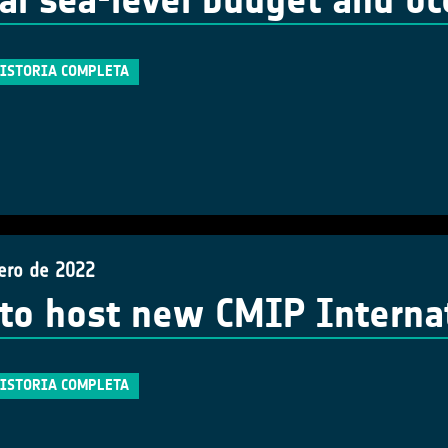
al sea-level budget and o
HISTORIA COMPLETA
rero de 2022
to host new CMIP Internati
HISTORIA COMPLETA