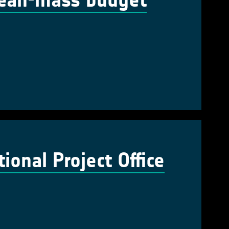
cean-mass budget
onal Project Office