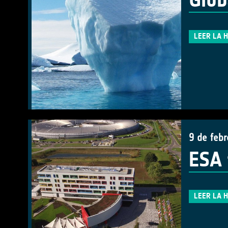
Glob
LEER LA 
9 de feb
ESA 
LEER LA 