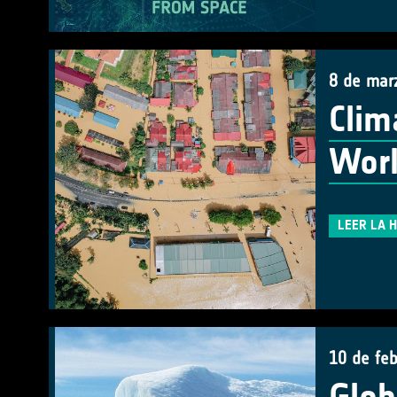
8 de mar
Clim
Work
LEER LA 
10 de fe