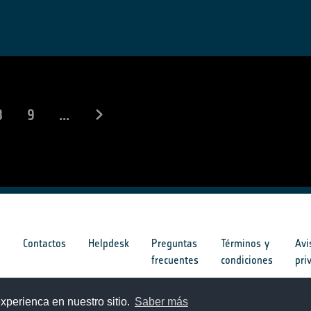
8
9
...
s
Contactos
Helpdesk
Preguntas
Términos y
Avi
frecuentes
condiciones
pri
s
xperienca en nuestro sitio.
Saber más