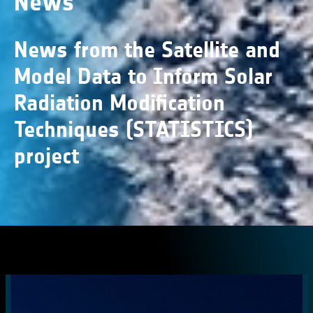
News
News from the Satellite and
Model Data to Inform Solar
Radiation Modification
Techniques (STATISTICS)
project