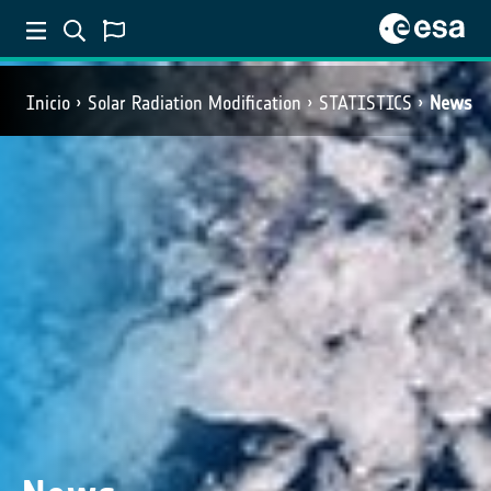
Inicio
Solar Radiation Modification
STATISTICS
News