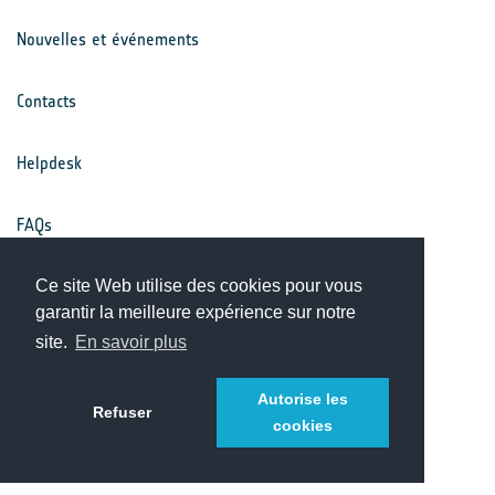
Nouvelles et événements
Contacts
Helpdesk
FAQs
Conditions générales
Ce site Web utilise des cookies pour vous
garantir la meilleure expérience sur notre
site.
En savoir plus
Avis de confidentialité
Autorise les
Refuser
cookies