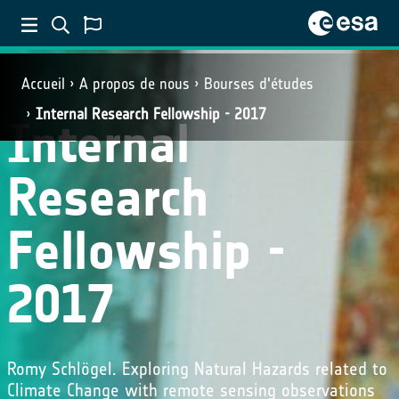
Accueil
A propos de nous
Bourses d'études
Internal Research Fellowship - 2017
Internal
Research
Fellowship -
2017
Romy Schlögel. Exploring Natural Hazards related to
Climate Change with remote sensing observations