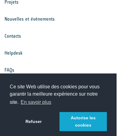
Projets
Nouvelles et événements
Contacts
Helpdesk
FAQs
Conditions générales
Ce site Web utilise des cookies pour vous
garantir la meilleure expérience sur notre
site.
En savoir plus
Avis de confidentialité
Autorise les
Refuser
cookies