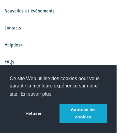
Nouvelles et événements
Contacts
Helpdesk
FAQs
Conditions générales
Ce site Web utilise des cookies pour vous
garantir la meilleure expérience sur notre
site.
En savoir plus
Avis de confidentialité
Autorise les
Refuser
cookies