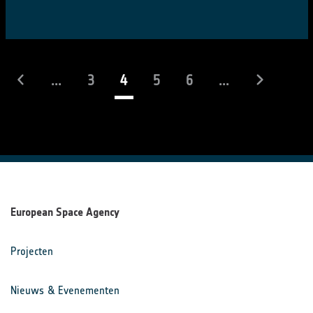
(actueel)
...
3
4
5
6
...
European Space Agency
Projecten
Nieuws & Evenementen