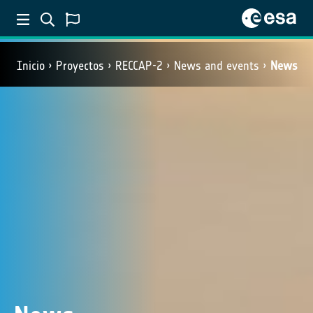
Inicio
Proyectos
RECCAP-2
News and events
News