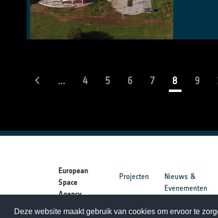
(current)
...
4
5
6
7
8
9
European
Projecten
Nieuws &
Space
Evenementen
Agency
Deze website maakt gebruik van cookies om ervoor te zorge