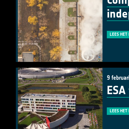
Comp
inde
LEES HET
9 februar
ESA 
LEES HET