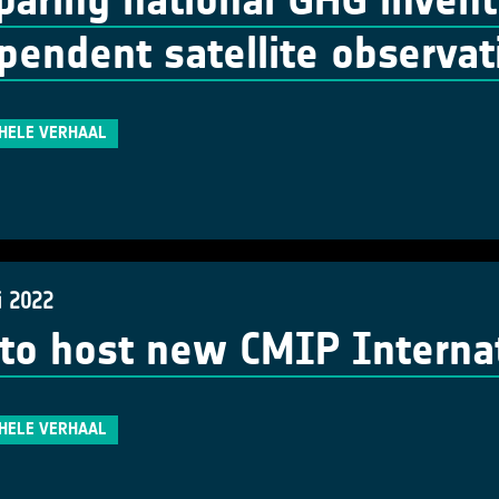
aring national GHG invent
pendent satellite observat
 HELE VERHAAL
i 2022
to host new CMIP Internati
 HELE VERHAAL