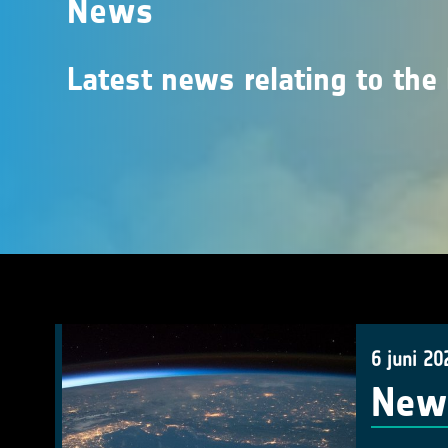
News
Latest news relating to the
6 juni 20
New 