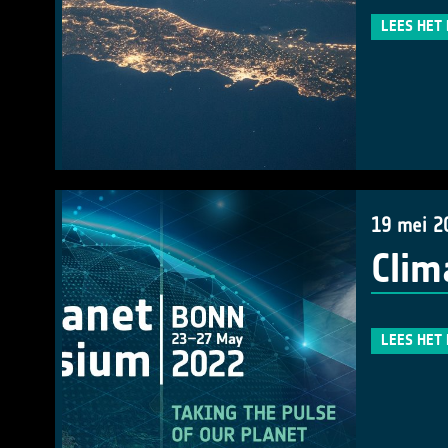
LEES HET
19 mei 2
Clim
LEES HET