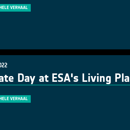
 HELE VERHAAL
022
ate Day at ESA's Living P
 HELE VERHAAL