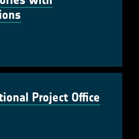
ories with
ions
onal Project Office