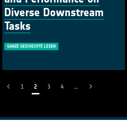
Diverse Downstream
Tasks
GANZE GESCHICHTE LESEN
(laufend)
1
2
3
4
...