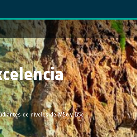
xcelencia
udiantes de niveles de MSc y BSc