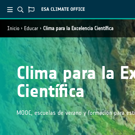
Inicio
Educar
Clima para la Excelencia Científica
Clima para la E
Científica
MOOC, escuelas de verano y formación para est