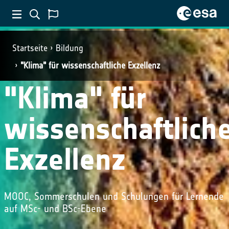
Startseite
Bildung
"Klima" für wissenschaftliche Exzellenz
"Klima" für
wissenschaftlich
Exzellenz
MOOC, Sommerschulen und Schulungen für Lernende
auf MSc- und BSc-Ebene