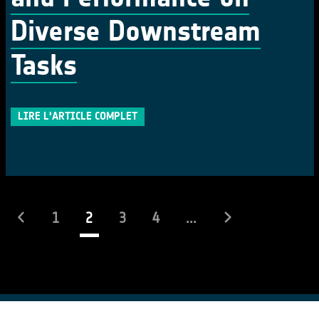
Diverse Downstream
Tasks
LIRE L'ARTICLE COMPLET
(actuel)
1
2
3
4
...