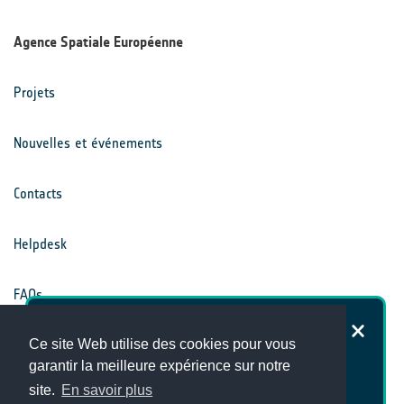
Agence Spatiale Européenne
Projets
Nouvelles et événements
Contacts
Helpdesk
FAQs
Dans quelle mesure êtes-vous
Conditions générales
Ce site Web utilise des cookies pour vous
satisfait du site Internet du Climate
garantir la meilleure expérience sur notre
Office ?
site.
En savoir plus
Avis de confidentialité