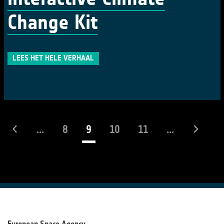
Change Kit
LEES HET HELE VERHAAL
(actueel)
...
8
9
10
11
...
European Space Agency