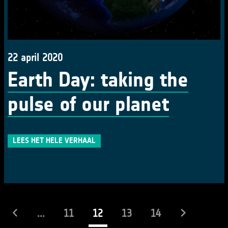
22 april 2020
Earth Day: taking the
pulse of our planet
LEES HET HELE VERHAAL
(actueel)
...
11
12
13
14