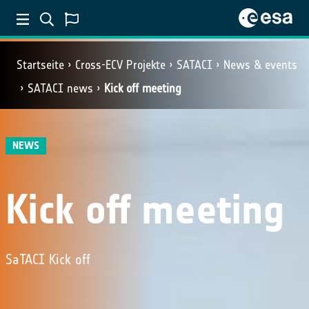
Startseite
Cross-ECV Projekte
SATACI
News & events
SATACI news
Kick off meeting
NEWS
Kick off meeting
SaTACI Kick off