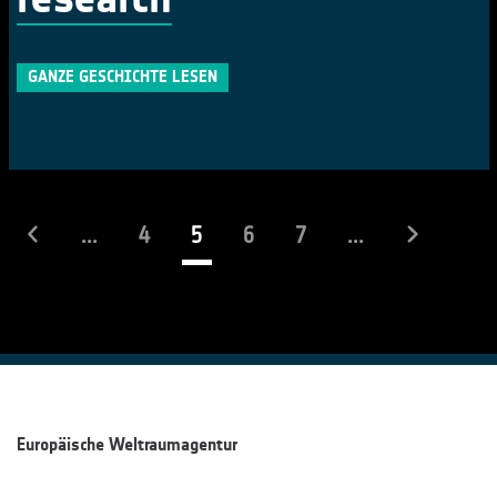
GANZE GESCHICHTE LESEN
(laufend)
...
4
5
6
7
...
Europäische Weltraumagentur