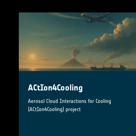
ACtIon4Cooling
Aerosol Cloud Interactions for Cooling
(ACtIon4Cooling) project