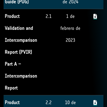
Guide (PUG)
de 2024
Product
2.1
1 de
Validation and
febrero de
Intercomparison
2023
Report (PVIR)
Part A –
Intercomparison
Report
Product
2.2
10 de