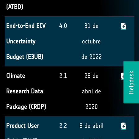
(ATBD)
End-to-End ECV
4.0
31 de
Uncertainty
octubre
Budget (E3UB)
de 2022
Helpdesk
Climate
2.1
28 de
Research Data
abril de
Package (CRDP)
2020
Product User
2.2
8 de abril