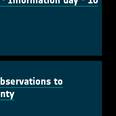
 Information day - 10
Observations to
inty