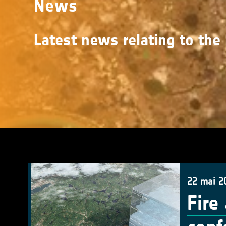
News
Latest news relating to the
22 mai 2
Fire