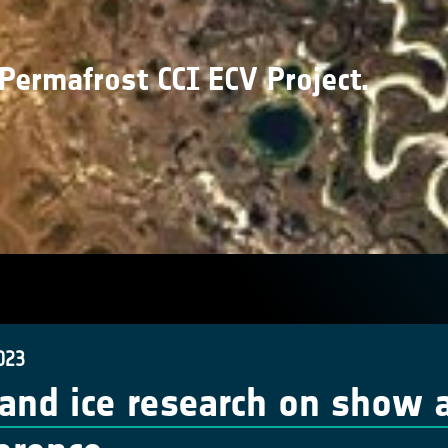
 Permafrost CCI ECV Project.
023
 and ice research on show 