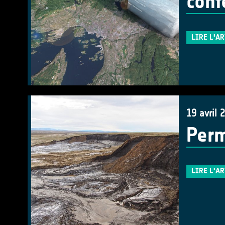
conf
LIRE L'A
19 avril 
Perm
LIRE L'A