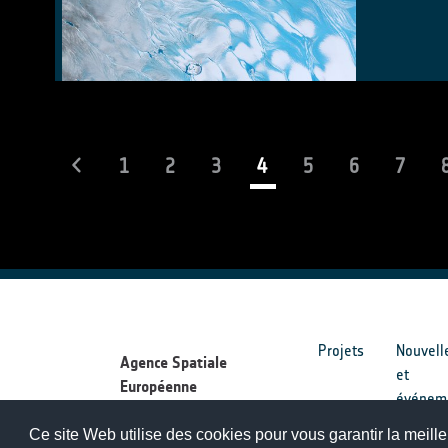
(current)
1
2
3
4
5
6
7
Projets
Nouvell
Agence Spatiale
et
Européenne
événem
Ce site Web utilise des cookies pour vous garantir la meille