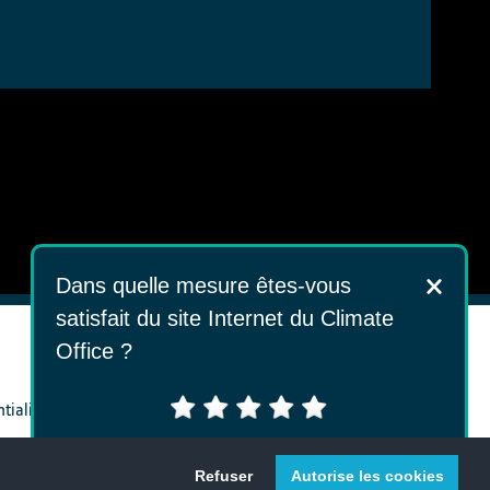
Dans quelle mesure êtes-vous
satisfait du site Internet du Climate
Office ?
ntialité
Alternatively, answer our full survey
here
[en]!
Refuser
Autorise les cookies