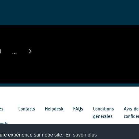
8
...
es
Contacts
Helpdesk
FAQs
Conditions
Avis de
générales
confide
ents
ure expérience sur notre site.
En savoir plus