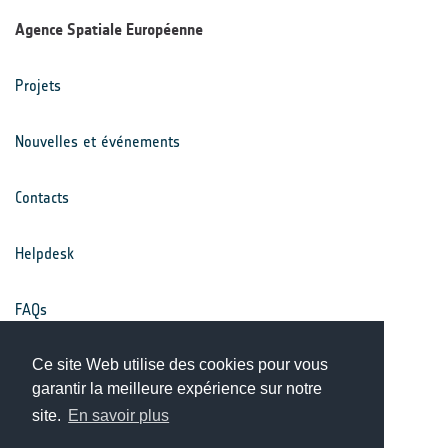
Agence Spatiale Européenne
Projets
Nouvelles et événements
Contacts
Helpdesk
FAQs
Conditions générales
Ce site Web utilise des cookies pour vous
garantir la meilleure expérience sur notre
site.
En savoir plus
Avis de confidentialité