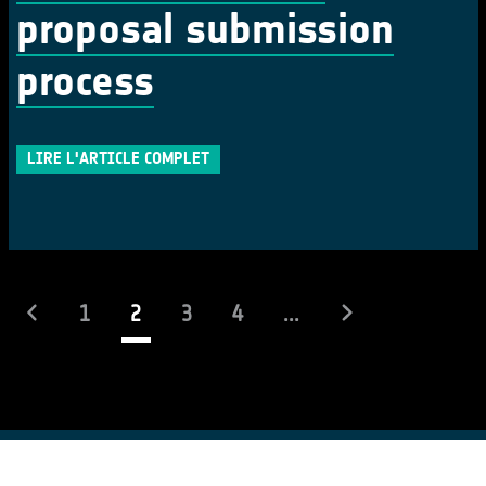
proposal submission
process
LIRE L'ARTICLE COMPLET
(actuel)
1
2
3
4
...