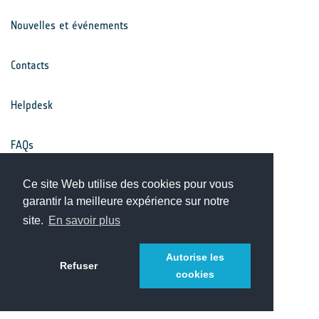
Nouvelles et événements
Contacts
Helpdesk
FAQs
Conditions générales
Ce site Web utilise des cookies pour vous
garantir la meilleure expérience sur notre
site.
En savoir plus
Avis de confidentialité
Autorise les
Refuser
cookies