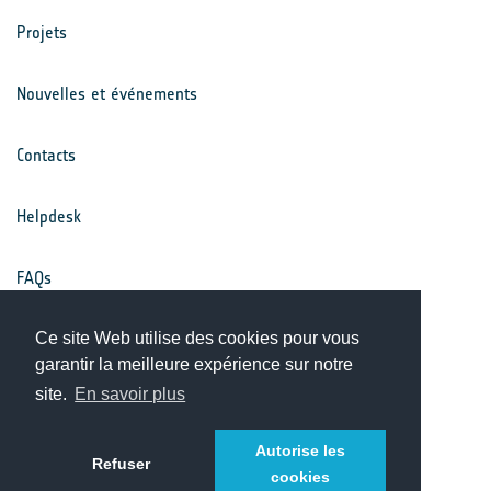
Projets
Nouvelles et événements
Contacts
Helpdesk
FAQs
Conditions générales
Ce site Web utilise des cookies pour vous
garantir la meilleure expérience sur notre
site.
En savoir plus
Avis de confidentialité
Autorise les
Refuser
cookies