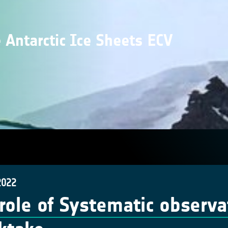
 Antarctic Ice Sheets ECV
2022
role of Systematic observa