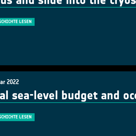
 us and slide into the cryo
SCHICHTE LESEN
uar 2022
al sea-level budget and o
SCHICHTE LESEN