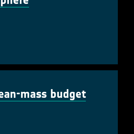
sphere
cean-mass budget