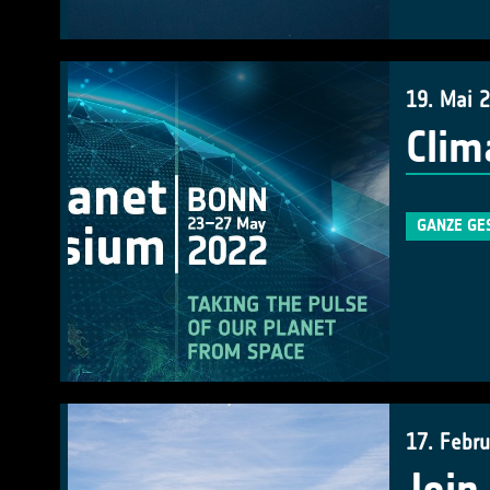
19. Mai 
Clim
GANZE GE
17. Febr