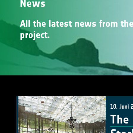
News
All the latest news from the
project.
10. Juni 
The 