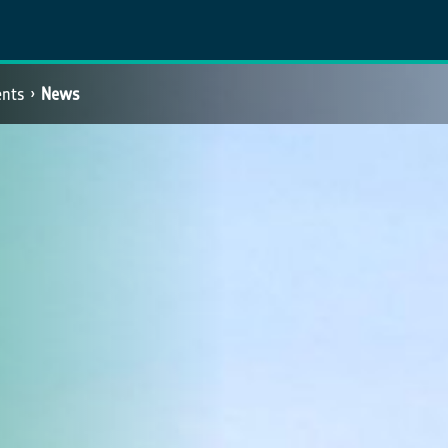
ents
News