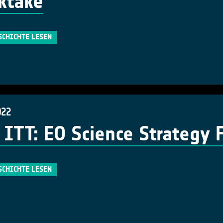
ktake
SCHICHTE LESEN
022
ITT: EO Science Strategy 
SCHICHTE LESEN