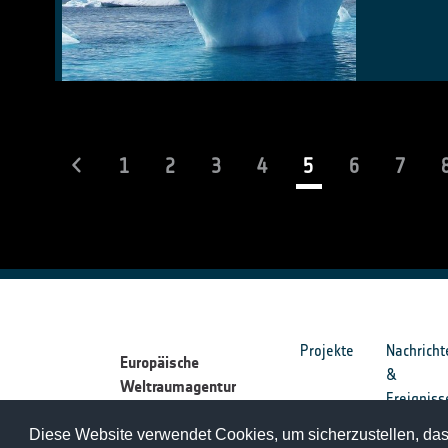
(current)
1
2
3
4
5
6
7
Projekte
Nachricht
Europäische
&
Weltraumagentur
Ereigniss
Diese Website verwendet Cookies, um sicherzustellen, dass