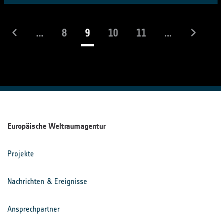
(laufend)
...
8
9
10
11
...
Europäische Weltraumagentur
Projekte
Nachrichten & Ereignisse
Ansprechpartner