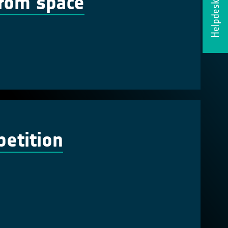
from space
Helpdesk
petition