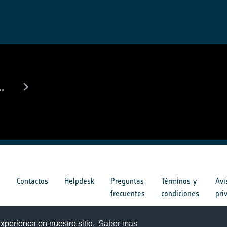
..
s
Contactos
Helpdesk
Preguntas
Términos y
Avi
frecuentes
condiciones
pri
s
xperienca en nuestro sitio.
Saber más