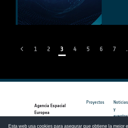
(current)
1
2
3
4
5
6
7
.
Proyectos
Noticia
Agencia Espacial
y
Europea
evento
Esta web usa cookies para asegurar que obtiene la mejor e