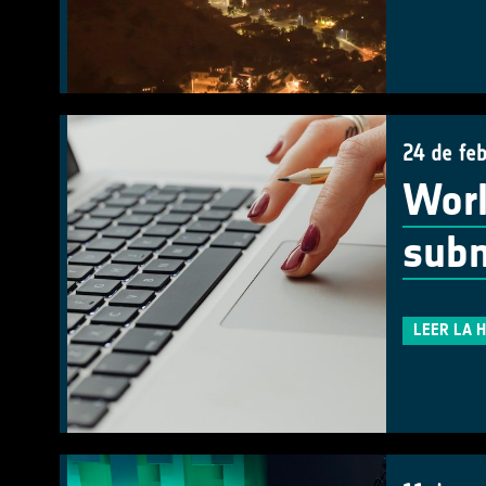
24 de fe
Work
subm
LEER LA 