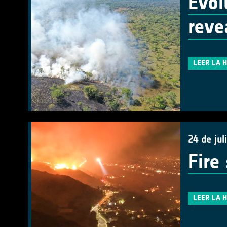
Evol
reve
LEER LA 
24 de jul
Fire
LEER LA 