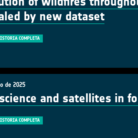
ution of wildfires througho
aled by new dataset
HISTORIA COMPLETA
io de 2025
 science and satellites in 
HISTORIA COMPLETA