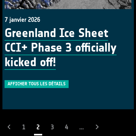
7 janvier 2026
Greenland Ice Sheet
CCI+ Phase 3 officially
kicked off!
AFFICHER TOUS LES DÉTAILS
(actuel)
1
2
3
4
...