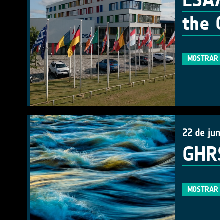
ESA/
the 
MOSTRAR 
22 de ju
GHRS
MOSTRAR 