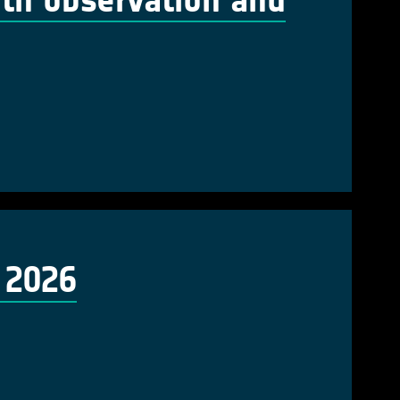
rth observation and
 2026