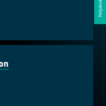
Helpdesk
ion