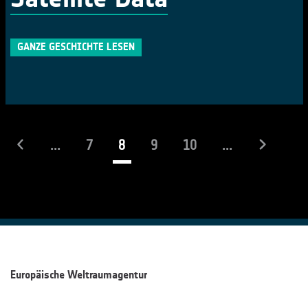
GANZE GESCHICHTE LESEN
(laufend)
...
7
8
9
10
...
Europäische Weltraumagentur