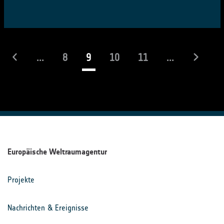
(laufend)
...
8
9
10
11
...
Europäische Weltraumagentur
Projekte
Nachrichten & Ereignisse