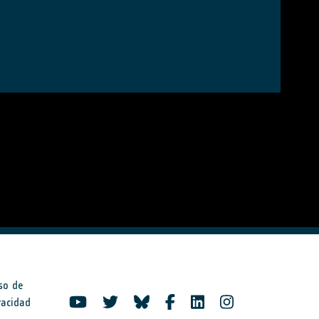
so de
vacidad