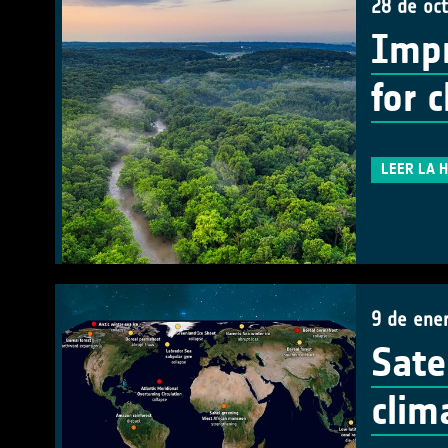
28 de oc
Impr
for 
LEER LA 
9 de ene
Sate
clim