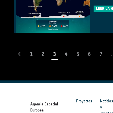
LEER LA 
(current)
1
2
3
4
5
6
7
.
Proyectos
Noticia
Agencia Espacial
y
Europea