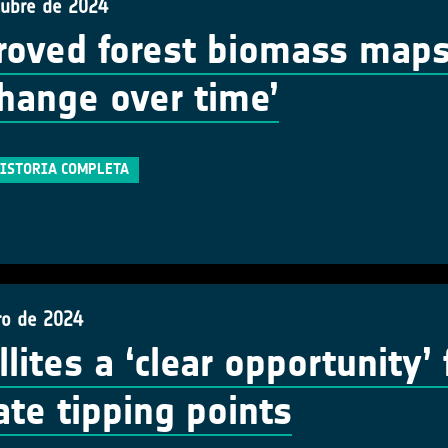
tubre de 2024
oved forest biomass maps o
change over time’
HISTORIA COMPLETA
ro de 2024
llites a ‘clear opportunity’
ate tipping points