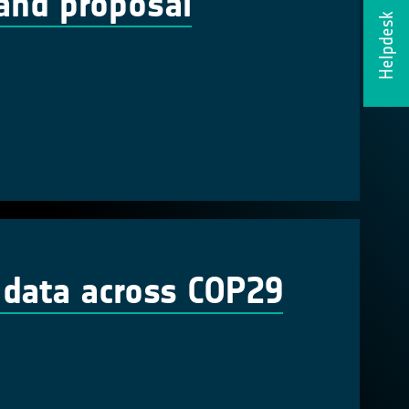
and proposal
Helpdesk
 data across COP29