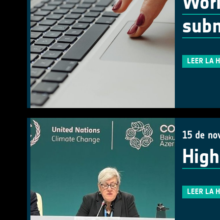
Work
subm
LEER LA 
15 de no
High
LEER LA 