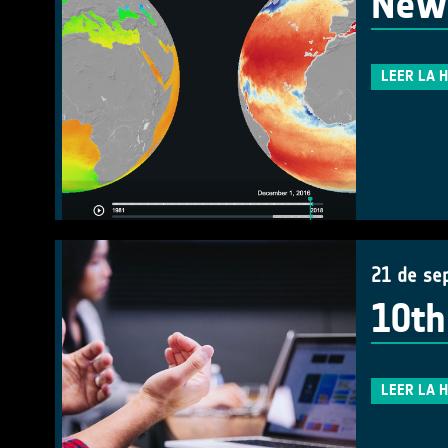
New 
LEER LA 
21 de se
10th
LEER LA 