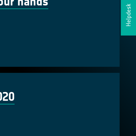
our hands
Helpdesk
020