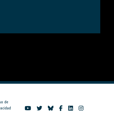
so de
vacidad