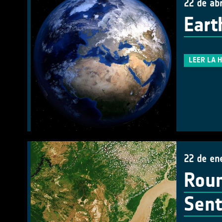
22 de abr
Eart
LEER LA 
22 de en
Roun
Sent