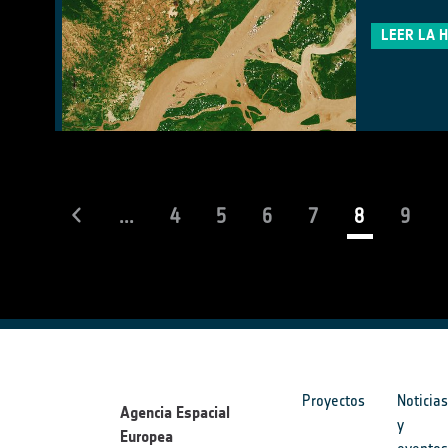
LEER LA 
(current)
...
4
5
6
7
8
9
Proyectos
Noticia
Agencia Espacial
y
Europea