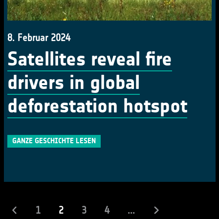
8. Februar 2024
Satellites reveal fire
drivers in global
deforestation hotspot
GANZE GESCHICHTE LESEN
(laufend)
1
2
3
4
...