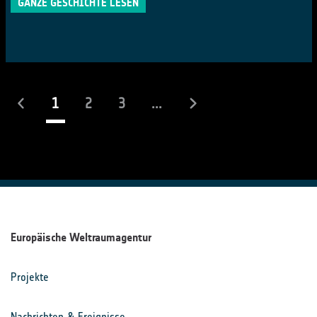
GANZE GESCHICHTE LESEN
(laufend)
1
2
3
...
Europäische Weltraumagentur
Projekte
Nachrichten & Ereignisse